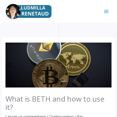
Aller
au
contenu
What is BETH and how to use
it?
Laisser un commentaire
/
Cryptocurrency
/ Par